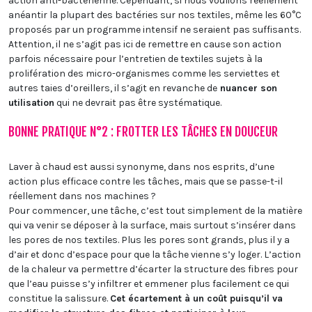
action anti-bactérienne.
Cependant, si nous voulions réellement
anéantir la plupart des bactéries sur nos textiles, même les 60°C
proposés par un programme intensif ne seraient pas suffisants.
Attention, il ne s’agit pas ici de remettre en cause son action
parfois nécessaire pour l’entretien de textiles sujets à la
prolifération des micro-organismes comme les serviettes et
autres taies d’oreillers, il s’agit en revanche de
nuancer son
utilisation
qui ne devrait pas être systématique.
BONNE PRATIQUE N°2 : FROTTER LES TÂCHES EN DOUCEUR
Laver à chaud est aussi synonyme, dans nos esprits, d’une
action plus efficace contre les tâches, mais que se passe-t-il
réellement dans nos machines ?
Pour commencer, une tâche, c’est tout simplement de la matière
qui va venir se déposer à la surface, mais surtout s’insérer dans
les pores de nos textiles. Plus les pores sont grands, plus il y a
d’air et donc d’espace pour que la tâche vienne s’y loger.
L’action
de la chaleur va permettre d’écarter la structure des fibres pour
que l’eau puisse s’y infiltrer et emmener plus facilement ce qui
constitue la salissure.
Cet écartement à un coût puisqu’il va