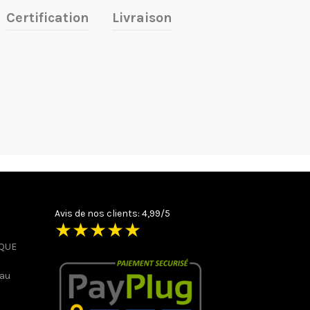
Certification
Livraison
Avis de nos clients: 4,99/5
★
★
★
★
★
IQUE
 au