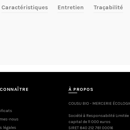
Caractéristiques
Entretien
Traçabilité
CONNAÎTRE
À PROPOS
COUSU BIO - MERCERIE ÉCOLOG
ificats
Société à Responsabilité Limitée
mmes-nous
capital de 11 000 euros
s légales
SIRET 840 212 781 00016