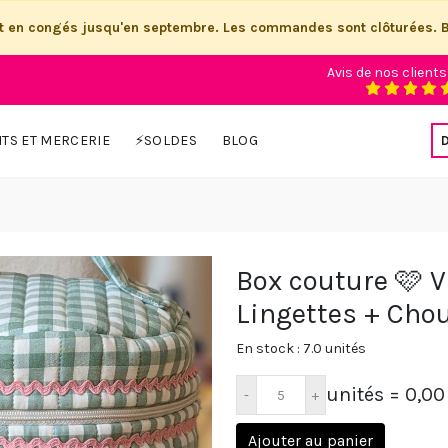
st en congés jusqu'en septembre. Les commandes sont clôturées. 
Avis de nos clients
ITS ET MERCERIE
⚡SOLDES
BLOG
Box couture 🩷 V
Lingettes + Chou
En stock : 7.0 unités
unités
= 0,00
Ajouter au panier