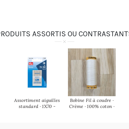
PRODUITS ASSORTIS OU CONTRASTANT
Assortiment aiguilles
Bobine Fil à coudre ·
standard · 1X70 -
Crème · 100% coton ·
2X80 - 1X90 - 1X100 ·
100 mètres
Prym · Machine à
coudre