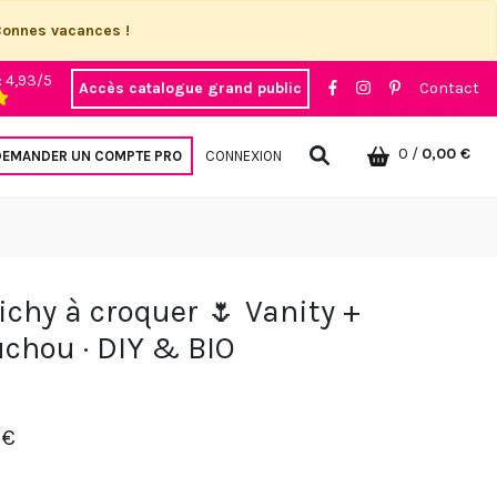
Bonnes vacances !
: 4,93/5
Accès catalogue grand public
Contact
0
/
0,00 €
DEMANDER UN COMPTE PRO
CONNEXION
ichy à croquer 🌷 Vanity +
chou · DIY & BIO
 €