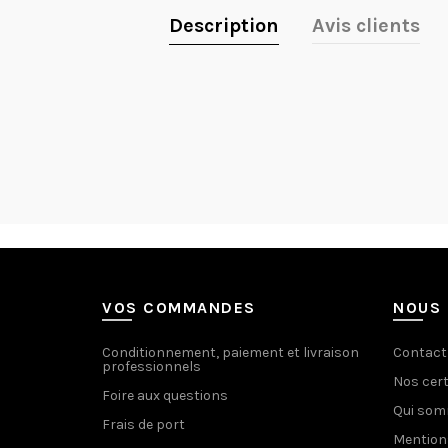
Description
Avis clients
VOS COMMANDES
NOUS 
Conditionnement, paiement et livraison
Contact
professionnels
Nos cert
Foire aux questions
Qui so
Frais de port
Mention