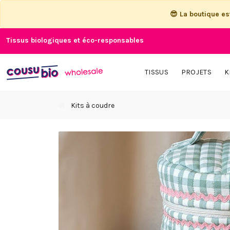
😎 La boutique e
Tissus biologiques et éco-responsables
TISSUS
PROJETS
K
Kits à coudre