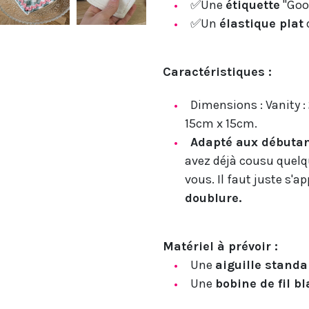
✅Une
étiquette
"Goo
✅Un
élastique plat
Caractéristiques :
Dimensions : Vanity :
15cm x 15cm.
Adapté aux débuta
avez déjà cousu quelqu
vous. Il faut juste s'a
doublure.
Matériel à prévoir :
Une
aiguille stand
Une
bobine de fil b