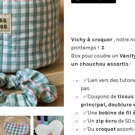
Vichy à croquer
, notre n
printemps ! 🌷
Box pour coudre un
Vanit
un chouchou assortis
:
✅Lien vers des tutori
pas
✅Coupons de
tissus
principal, doublure 
→
✅Une
bobine de fil 
✅Un
zip écru
de 50
✅Du
croquet
assorti