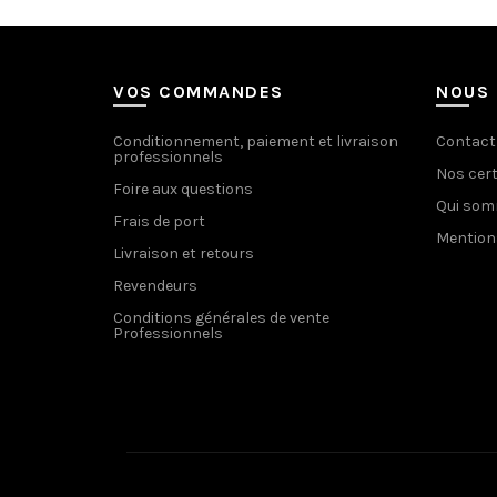
VOS COMMANDES
NOUS 
Conditionnement, paiement et livraison
Contact
professionnels
Nos cert
Foire aux questions
Qui so
Frais de port
Mention
Livraison et retours
Revendeurs
Conditions générales de vente
Professionnels