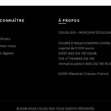
CONNAÎTRE
À PROPOS
COUSU BIO - MERCERIE ÉCOLOG
ificats
Société à Responsabilité Limitée
mmes-nous
capital de 11 000 euros
s légales
SIRET 840 212 781 00016
TVA n° FR41840 212 781
Immatriculation 840 212 781 RCS
23150 Mazeirat, Creuse, France
© 2016-2022 COUSU BIO. TOUS DROITS RÉSERVÉS.