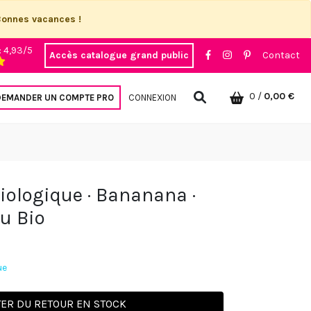
Bonnes vacances !
: 4,93/5
Accès catalogue grand public
Contact
0
/
0,00 €
DEMANDER UN COMPTE PRO
CONNEXION
iologique · Bananana ·
u Bio
ue
TER DU RETOUR EN STOCK