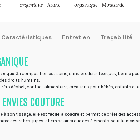
c
organique · Jaune
organique · Moutarde
0
paille · 4802 · 100
· 4826 · 100 mètres
mètres
Caractéristiques
Entretien
Traçabilité
GANIQUE
ganique
. Sa composition est saine, sans produits toxiques, bonne pou
 des droits humains.
 : zéro déchet, contact alimentaire, créations pour bébés, enfants et a
 ENVIES COUTURE
 à son tissage, elle est
facile à coudre
et permet de créer des accesso
me des robes, jupes, chemise ainsi que des éléments pour la maison : 