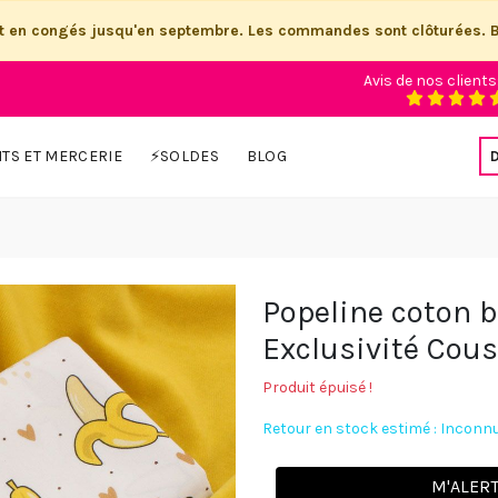
st en congés jusqu'en septembre. Les commandes sont clôturées. 
Avis de nos clients
ITS ET MERCERIE
⚡SOLDES
BLOG
Popeline coton b
Exclusivité Cous
Produit épuisé !
Retour en stock estimé : Inconn
M'ALER