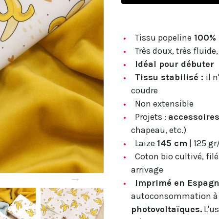
Tissu popeline
100% 
Très doux, très fluide
Idéal pour débuter
Tissu stabilisé :
il 
coudre
Non extensible
Projets :
accessoire
chapeau, etc.)
Laize
145 cm
| 125 g
Coton bio cultivé, fil
arrivage
→
Imprimé en Espag
autoconsommation 
photovoltaïques.
L'us