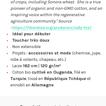
of crops, including Sonora wheat. She is a true
pioneer of organic and non-GMO cotton, and an
inspiring voice within the regenerative
agriculture community." Source
:
https://fibershed.org/producers/sally-fox/
Idéal pour débuter
Toucher très doux
Non extensible
Projets :
accessoires et mode
(chemise, jupe,
robe à volants, chapeau, etc.)
Laize
162 cm
|
120 gr/m²
Coton bio
cultivé en Ouganda
, filé en
Turquie
, tissé en
République Tchèque
et
ennobli en
Allemagne