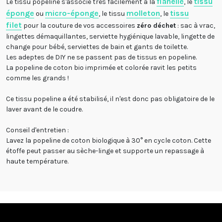
flanelle
tissu
Le tissu popeline s'associe très facilement à la
, le
éponge
micro-éponge
molleton
tissu
ou
, le tissu
, le
filet
pour la couture de vos accessoires
zéro déchet
: sac à vrac,
lingettes démaquillantes, serviette hygiénique lavable, lingette de
change pour bébé, serviettes de bain et gants de toilette.
Les adeptes de DIY ne se passent pas de tissus en popeline.
La popeline de coton bio imprimée et colorée ravit les petits
comme les grands !
Ce tissu popeline a été stabilisé, il n'est donc pas obligatoire de le
laver avant de le coudre.
Conseil d'entretien :
Lavez la popeline de coton biologique à 30° en cycle coton. Cette
étoffe peut passer au sèche-linge et supporte un repassage à
haute température.