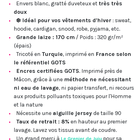
Envers blanc, gratté duveteux et
très très
doux
❄️ Idéal pour vos vêtements d'hiver
: sweat,
hoodie, cardigan, snood, robe, pyjama, etc.
Grande laize : 170 cm
/ Poids : 320 gr/m²
(épais)
Tricoté en
Turquie
, imprimé en
France selon
le référentiel GOTS
Encres certifiées GOTS
. Imprimé près de
Mâcon, grâce à une
méthode ne nécessitant
ni eau de lavage
, ni papier transfert, ni recours
aux produits polluants toxiques pour l'Homme
et la nature
Nécessite une
aiguille jersey
de taille 90
Taux de retrait : 8%
en hauteur au premier
lavage. Lavez vos tissus avant de coudre.
Un grand merci à
pour sa
Le Grenier de Juju