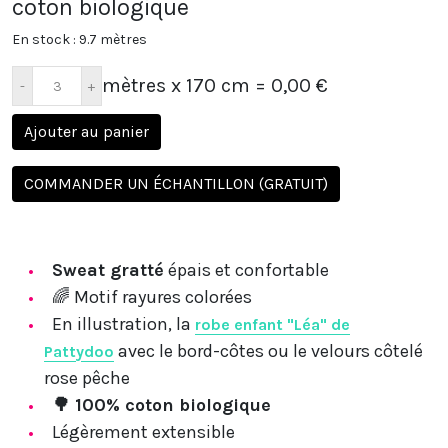
coton biologique
En stock : 9.7 mètres
mètres x 170 cm
= 0,00 €
Ajouter au panier
COMMANDER UN ÉCHANTILLON (GRATUIT)
Sweat gratté
épais et confortable
🌈
Motif rayures colorées
En illustration, la
robe enfant "Léa" de
avec le bord-côtes ou le velours côtelé
Pattydoo
rose pêche
🌳 100% coton biologique
Légèrement extensible