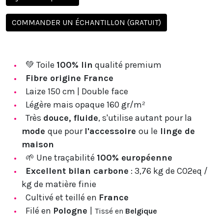
COMMANDER UN ÉCHANTILLON (GRATUIT)
💚 Toile
100% lin
qualité premium
Fibre origine France
Laize 150 cm | Double face
Légère mais opaque 160 gr/m²
Très
douce, fluide
, s'utilise autant pour la
mode
que pour
l'accessoire
ou le
linge de
maison
🌱 Une traçabilité
100% européenne
Excellent bilan carbone
: 3,76 kg de CO2eq /
kg de matière finie
Cultivé et teillé en
France
Filé en
Pologne
|
Tissé en
Belgique