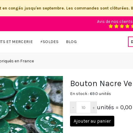
st en congés jusqu'en septembre. Les commandes sont clôturées. 
Avis de nos clients
ITS ET MERCERIE
⚡SOLDES
BLOG
briqués en France
Bouton Nacre Ver
En stock : 69.0 unités
unités
= 0,00
Ajouter au panier