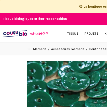
😎 La boutique e
Tissus biologiques et éco-responsables
TISSUS
PROJETS
K
Mercerie
Accessoires mercerie
Boutons fa