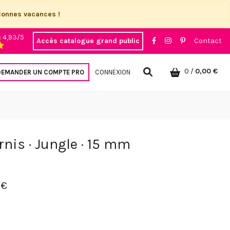
Bonnes vacances !
: 4,93/5
Accès catalogue grand public
Contact
0
/
0,00 €
DEMANDER UN COMPTE PRO
CONNEXION
nis · Jungle · 15 mm
 €