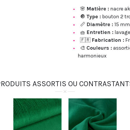
🌸
Matière :
nacre ak
🔘
Type :
bouton 2 tr
📏
Diamètre :
15 mm
🧺
Entretien :
lavage
🇫🇷
Fabrication :
Fr
🎨
Couleurs :
assorti
harmonieux
PRODUITS ASSORTIS OU CONTRASTANT