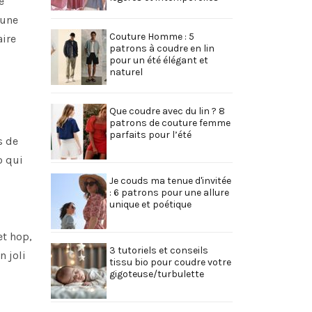
e
 une
Couture Homme : 5
aire
patrons à coudre en lin
pour un été élégant et
naturel
Que coudre avec du lin ? 8
patrons de couture femme
parfaits pour l’été
s de
o qui
Je couds ma tenue d'invitée
: 6 patrons pour une allure
unique et poétique
et hop,
3 tutoriels et conseils
n joli
tissu bio pour coudre votre
gigoteuse/turbulette