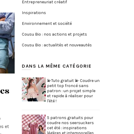
Entrepreneuriat créatif
Inspirations
Environnement et société
Cousu Bio : nos actions et projets
Cousu Bio : actualités et nouveautés
DANS LA MÊME CATÉGORIE
💫Tuto gratuit 💫 Coudre un
petit top froncé sans
patron : un projet simple
et rapide à réaliser pour
l'été !
5 patrons gratuits pour
e
coudre nos seersuckers
es et
cet été : inspirations
légères et intemporelles