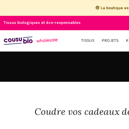
😎 La boutique e
Tissus biologiques et éco-responsables
TISSUS
PROJETS
K
Coudre vos cadeaux de