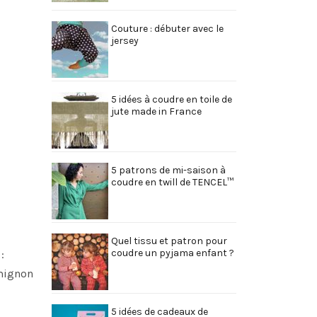
Couture : débuter avec le
jersey
5 idées à coudre en toile de
jute made in France
5 patrons de mi-saison à
coudre en twill de TENCEL™
Quel tissu et patron pour
coudre un pyjama enfant ?
:
 mignon
5 idées de cadeaux de