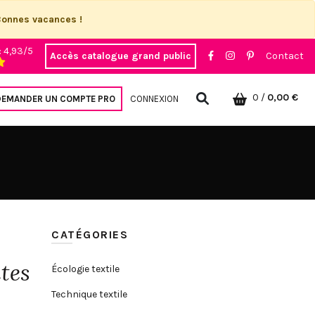
Bonnes vacances !
: 4,93/5
Accès catalogue grand public
Contact
0
/
0,00 €
DEMANDER UN COMPTE PRO
CONNEXION
CATÉGORIES
tes
Écologie textile
Technique textile